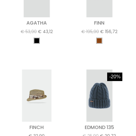
AGATHA
FINN
€ 53,90
€ 43,12
€ 195,90
€ 156,72
-20%
FINCH
EDMOND 135
€ 32,90
€ 25,90
€ 20,72