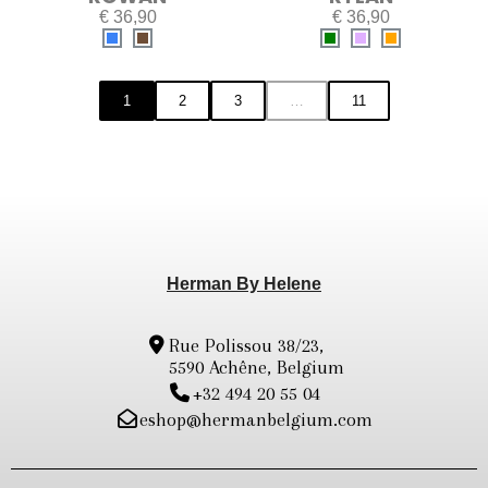
€ 36,90
€ 36,90
1
2
3
…
11
Herman By Helene
Rue Polissou 38/23,
5590 Achêne, Belgium
+32 494 20 55 04
eshop@hermanbelgium.com