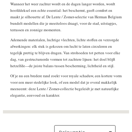
Wanneer het weer zachter wordt en de dagen langer worden, wordt
hoofddeksel een echte essential: het beschermt, geeft comfort en
maakt je silhouette af. De Lente / Zomer-selectie van Herman Belgium
bundelt modellen die je moeiteloos draagt, voor de stad, uitstapjes,
terrassen en zonnige momenten.
Ademende materialen, luchtige vlechten, lichte stoffen en verzorgde
afwerkingen: elk stuk is gekozen om lucht te laten circuleren en
tegelijk prettig te blijven dragen. Van strohoeden tot petten voor elke
dag, van gestructureerde vormen tot zachtere lijnen: het doel blijft
hetzelfde—de juiste balans tussen bescherming, lichtheid en stijl.
Of je nu een bredere rand zoekt voor royale schaduw, een kortere vorm
voor een meer stedelijke look, of een model dat je overal makkelijk
meeneemt: deze Lente / Zomer-collectie begeleidt je met natuurlijke
elegantie, eenvoud en karakter.