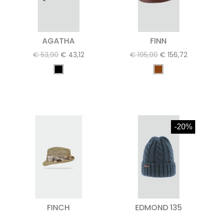
AGATHA
FINN
€ 53,90
€ 43,12
€ 195,90
€ 156,72
-20%
FINCH
EDMOND 135