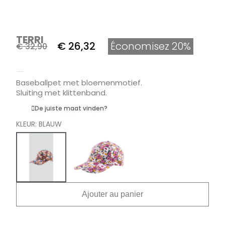
TERRI
€ 26,32
Économisez 20%
€ 32,90
Inclusief belasting
Baseballpet met bloemenmotief.
Sluiting met klittenband.
De juiste maat vinden?
KLEUR
BLAUW
Ajouter au panier