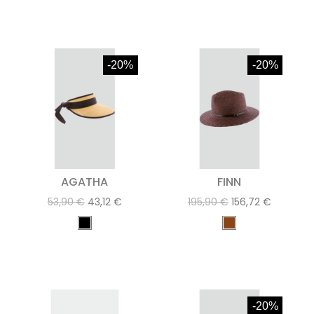
-20%
-20%
AGATHA
FINN
53,90 €
43,12 €
195,90 €
156,72 €
-20%