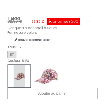
TERRI
32,90 €
Économisez 20%
26,32 €
TTC
Casquette baseball à fleurs.
Fermeture velcro
Trouver la bonne taille?
Taille
57
57
Couleur
BLEU
Ajouter au panier