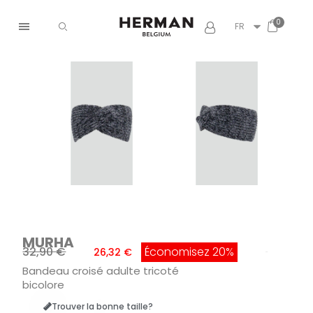
FR
MURHA
32,90 €
Économisez 20%
26,32 €
TTC
Bandeau croisé adulte tricoté
bicolore
Trouver la bonne taille?