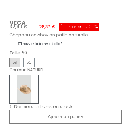
VEGA
32,90 €
Économisez 20%
26,32 €
TTC
Chapeau cowboy en paille naturelle
Trouver la bonne taille?
Taille
59
59
61
Couleur
NATUREL
Derniers articles en stock
Ajouter au panier